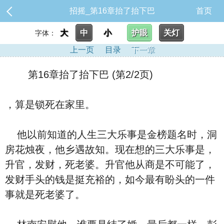
招摇_第16章抬了抬下巴
首页
大
中
小
护眼
关灯
字体：
上一页
目录
下一章
第16章抬了抬下巴 (第2/2页)
，算是锁死在家里。
他以前知道的人生三大乐事是金榜题名时，洞
房花烛夜，他乡遇故知。现在想的三大乐事是，
升官，发财，死老婆。升官他从商是不可能了，
发财手头的钱是挺充裕的，如今最有盼头的一件
事就是死老婆了。