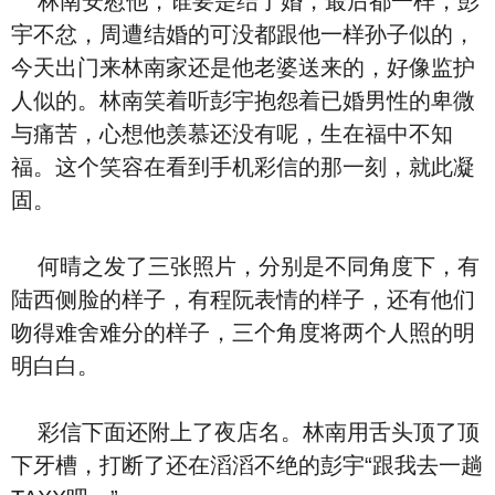
林南安慰他，谁要是结了婚，最后都一样，彭
宇不忿，周遭结婚的可没都跟他一样孙子似的，
今天出门来林南家还是他老婆送来的，好像监护
人似的。林南笑着听彭宇抱怨着已婚男性的卑微
与痛苦，心想他羡慕还没有呢，生在福中不知
福。这个笑容在看到手机彩信的那一刻，就此凝
固。
何晴之发了三张照片，分别是不同角度下，有
陆西侧脸的样子，有程阮表情的样子，还有他们
吻得难舍难分的样子，三个角度将两个人照的明
明白白。
彩信下面还附上了夜店名。林南用舌头顶了顶
下牙槽，打断了还在滔滔不绝的彭宇“跟我去一趟