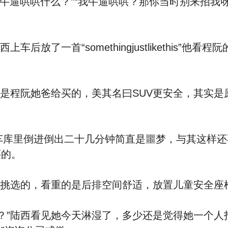
在牛逼哄哄什么？”“我牛逼哄哄？那你当时别来招我
一首“somethingjustlikethis”他看程阮
车是程阮她爸给买的，美其名曰SUV更安全，其实
库里倒进倒出二十几分钟简直是噩梦，与其这样还不
买的。
意挑选的，看重的是后排空间舒适，放置儿童安全座
”陆西看见她今天淋湿了，多少还是觉得她一个人