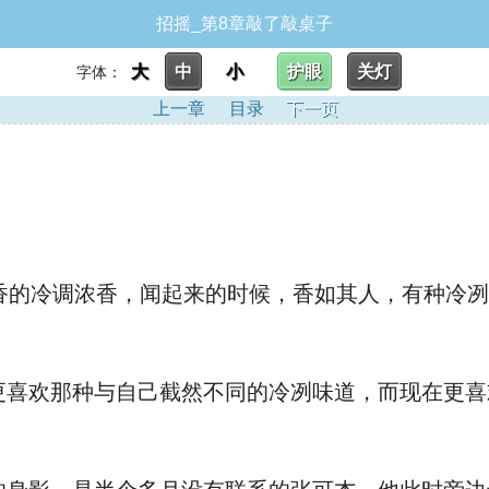
招摇_第8章敲了敲桌子
大
中
小
护眼
关灯
字体：
上一章
目录
下一页
带有木香的冷调浓香，闻起来的时候，香如其人，有种
喜欢那种与自己截然不同的冷冽味道，而现在更喜