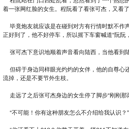
程阮站在门口四处乱看，忽然看到了一个熟悉的
着一张网红脸的女生。程阮看了看张可杰，又看
毕竟炮友就应该是在碰到对方有行情时默不作声
正好到了，他不好停车，所以摇下车窗喊道“阮阮，
张可杰下意识地顺着声音看向陆西，当他看到陆
但碍于身边同样眼光灼灼的女伴，他的自尊心还
流掉，还是不要节外生枝。
走远了之后张可杰身边的女生停了脚步“刚刚那两
“不可能！你有这种朋友怎么不介绍给我认识？”张可