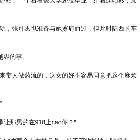
还站了一个看着像大学还没毕业，穿着连帽衫，顶
轨，张可杰也准备与她擦肩而过，但此时陆西的车
越界的事。
来带人做药流的，这女的好不容易同意把这个麻烦
”
那男的在918上cao你？”