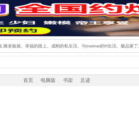
板,睡老板娘
、
幸福的路上
、
成刚的私生活
、
与meimei的H生活
、
极品家丁
首页
电脑版
书架
足迹