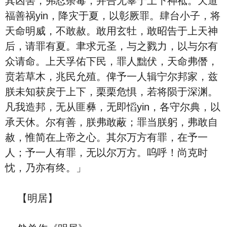
其凶害，弗忍荼毒，并告无辜于上下神祗。天道
福善祸yin，降灾于夏，以彰厥罪。肆台小子，将
天命明威，不敢赦。敢用玄牡，敢昭告于上天神
后，请罪有夏。聿求元圣，与之戮力，以与尔有
众请命。上天孚佑下民，罪人黜伏，天命弗僭，
贲若草木，兆民允殖。俾予一人辑宁尔邦家，兹
朕未知获戾于上下，栗栗危惧，若将陨于深渊。
凡我造邦，无从匪彝，无即慆yin，各守尔典，以
承天休。尔有善，朕弗敢蔽；罪当朕躬，弗敢自
赦，惟简在上帝之心。其尔万方有罪，在予一
人；予一人有罪，无以尔万方。呜呼！尚克时
忱，乃亦有终。」
【明居】