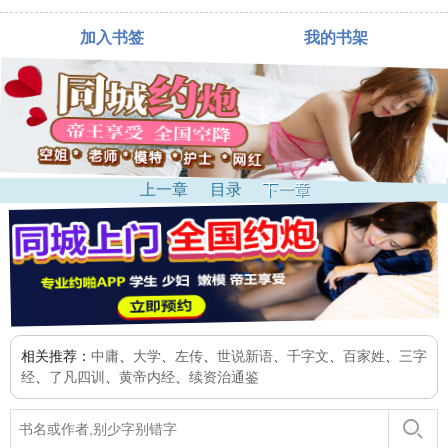
加入书签
我的书架
上一章
目录
下一章
相关推荐：
中庸
、
大学
、
左传
、
世说新语
、
千字文
、
百家姓
、
三字
经
、
了凡四训
、
黄帝内经
、
续资治通鉴