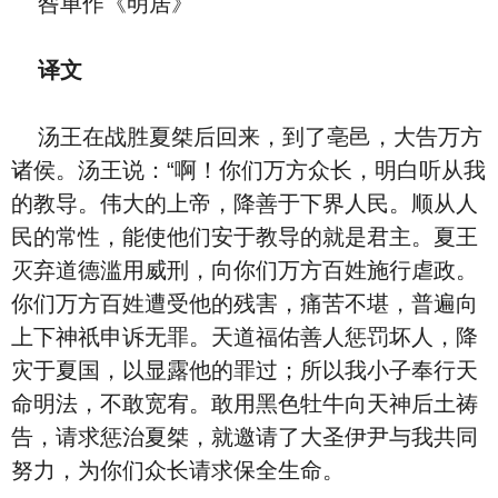
咎单作《明居》
译文
汤王在战胜夏桀后回来，到了亳邑，大告万方
诸侯。汤王说：“啊！你们万方众长，明白听从我
的教导。伟大的上帝，降善于下界人民。顺从人
民的常性，能使他们安于教导的就是君主。夏王
灭弃道德滥用威刑，向你们万方百姓施行虐政。
你们万方百姓遭受他的残害，痛苦不堪，普遍向
上下神祇申诉无罪。天道福佑善人惩罚坏人，降
灾于夏国，以显露他的罪过；所以我小子奉行天
命明法，不敢宽宥。敢用黑色牡牛向天神后土祷
告，请求惩治夏桀，就邀请了大圣伊尹与我共同
努力，为你们众长请求保全生命。