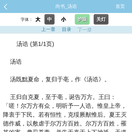
尚书_汤诰
首页
大
中
小
护眼
关灯
字体：
上一章
目录
下一章
汤诰 (第1/1页)
汤诰
汤既黜夏命，复归于亳，作《汤诰》。
王归自克夏，至于亳，诞告万方。王曰：
「嗟！尔万方有众，明听予一人诰。惟皇上帝，
降衷于下民。若有恒性，克绥厥猷惟后。夏王灭
德作威，以敷虐于尔万方百姓。尔万方百姓，罹