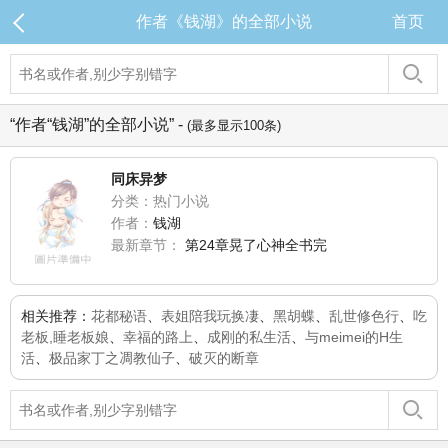
作者《钱湖》的全部小说
首页
“作者“钱湖”的全部小说” -
(最多显示100条)
同床异梦
分类：热门小说
作者：
钱湖
最新章节：
第24章晃了心神全书完
相关推荐：
花都秘语
、
表姐陪我玩换凄
、
黑胡蝶
、
乱世修色行
、
吃
老板,睡老板娘
、
幸福的路上
、
成刚的私生活
、
与meimei的H生
活
、
极品家丁之凋教仙子
、
破灭的断章